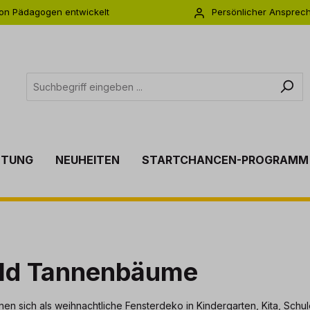
on Pädagogen entwickelt
Persönlicher Ansprec
s zu 5 Jahre Garantie
Individuelle Betreuu
TTUNG
NEUHEITEN
STARTCHANCEN-PROGRAMM
bild Tannenbäume
n sich als weihnachtliche Fensterdeko in Kindergarten, Kita, Schul