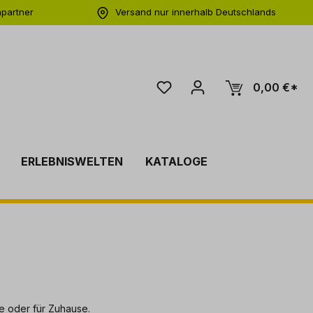
hpartner
Versand nur innerhalb Deutschlands
ng
0,00 €*
ERLEBNISWELTEN
KATALOGE
e oder für Zuhause.