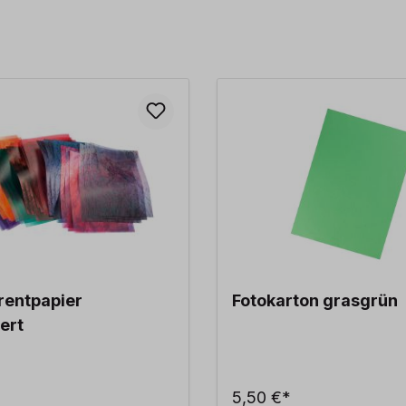
rentpapier
Fotokarton grasgrün
ert
5,50 €*