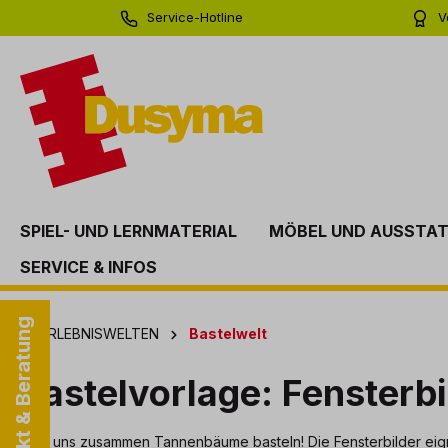
Service-Hotline
V
springen
Zur Hauptnavigation springen
0 71 81 - 60 03 0
Bi
SPIEL- UND LERNMATERIAL
MÖBEL UND AUSSTA
SERVICE & INFOS
Kontakt & Beratung
ERLEBNISWELTEN
Bastelwelt
Bastelvorlage: Fenster
Lass uns zusammen Tannenbäume basteln! Die Fensterbilder eigne