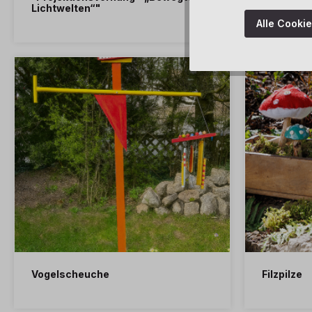
Lichtwelten“"
Wahrneh
Alle Cooki
Vogelscheuche
Filzpilze