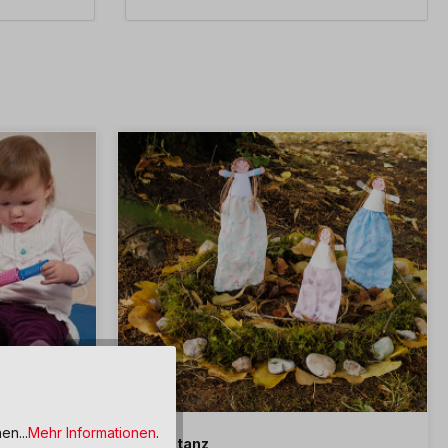
en...
Mehr Informationen
.
hendes
Feentanz