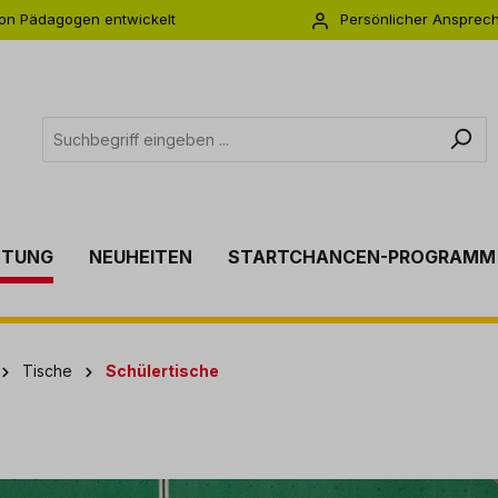
on Pädagogen entwickelt
Persönlicher Ansprec
s zu 5 Jahre Garantie
Individuelle Betreuu
TTUNG
NEUHEITEN
STARTCHANCEN-PROGRAMM
Tische
Schülertische