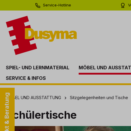
Service-Hotline
V
springen
Zur Hauptnavigation springen
0 71 81 - 60 03 0
Bi
SPIEL- UND LERNMATERIAL
MÖBEL UND AUSSTA
SERVICE & INFOS
Kontakt & Beratung
MÖBEL UND AUSSTATTUNG
Sitzgelegenheiten und Tische
Schülertische