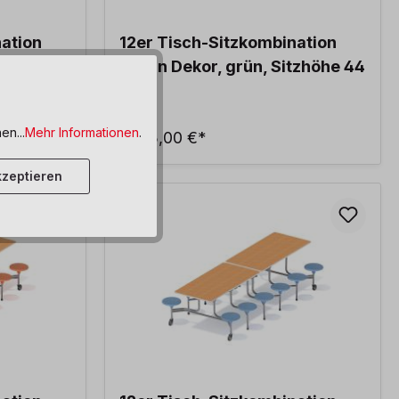
nation
12er Tisch-Sitzkombination
tzhöhe 44
Ahorn Dekor, grün, Sitzhöhe 44
cm
en...
Mehr Informationen
.
2.163,00 €*
zeptieren