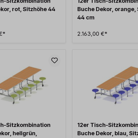
ch-Sitzkombination
12er Tisch-Sitzkombi
kor, rot, Sitzhöhe 44
Buche Dekor, orange, 
44 cm
 €*
2.163,00 €*
ch-Sitzkombination
12er Tisch-Sitzkombi
kor, hellgrün,
Buche Dekor, blau, Si