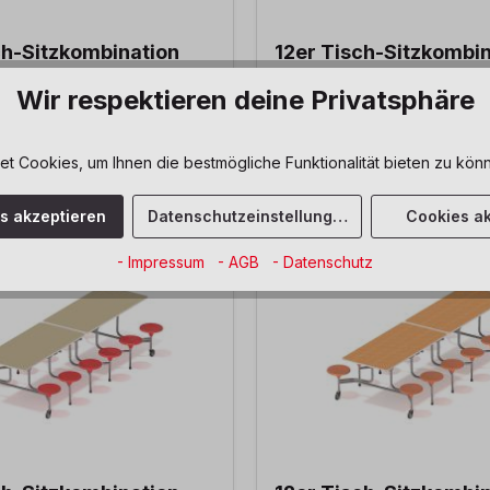
ch-Sitzkombination
12er Tisch-Sitzkombi
kor, hellgrün,
Ahorn Dekor, blau, Si
Wir respektieren deine Privatsphäre
 44 cm
cm
 Cookies, um Ihnen die bestmögliche Funktionalität bieten zu könn
 €*
2.163,00 €*
es akzeptieren
Datenschutzeinstellungen
Cookies ak
- Impressum
- AGB
- Datenschutz