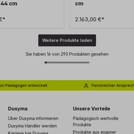
 44 cm
cm
 €*
2.163,00 €*
Weitere Produkte laden
Sie haben 16 von 293 Produkten gesehen
on Pädagogen entwickelt
Persönlicher Ansprec
s zu 5 Jahre Garantie
Individuelle Betreuu
Dusyma
Unsere Vorteile
Über Dusyma informieren
Pädagogisch wertvolle
Produkte
Dusyma Händler werden
Produkte aus eigener
Karriere bei Dusyma