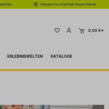
hpartner
Versand nur innerhalb Deutschlands
ng
0,00 €*
ERLEBNISWELTEN
KATALOGE