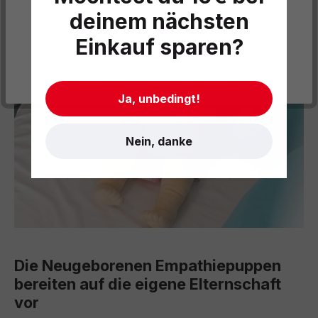
deinem nächsten
Datenschutzeinstellungen
Einkauf sparen?
Cookies akzeptieren
- Impressum
- AGB
- Datenschutz
Ja, unbedingt!
Nein, danke
Die Neugeborenen Empathiepuppen
bereiten auf die eigene Elternschaft
vor