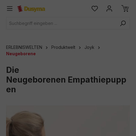
alt springen
ERLEBNISWELTEN
Produktwelt
Joyk
Neugeborene
Die
Neugeborenen Empathiepupp
en