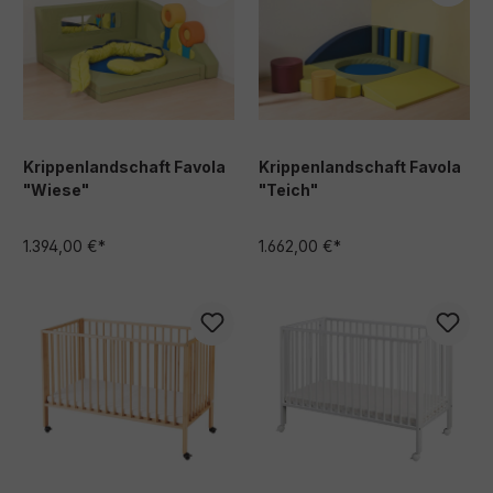
Krippenlandschaft Favola
Krippenlandschaft Favola
"Wiese"
"Teich"
1.394,00 €*
1.662,00 €*