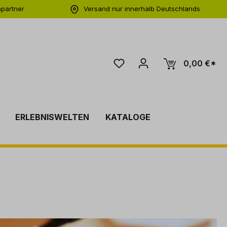
hpartner
Versand nur innerhalb Deutschlands
ng
0,00 €*
ERLEBNISWELTEN
KATALOGE