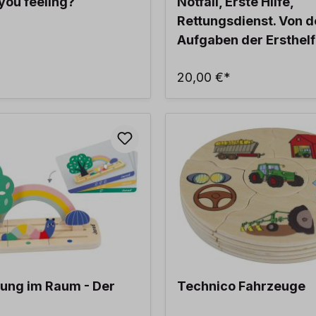
you feeling?
Notfall, Erste Hilfe,
Rettungsdienst. Von 
Aufgaben der Ersthelf
was Kinder tun könne
20,00 €*
rung im Raum - Der
Technico Fahrzeuge