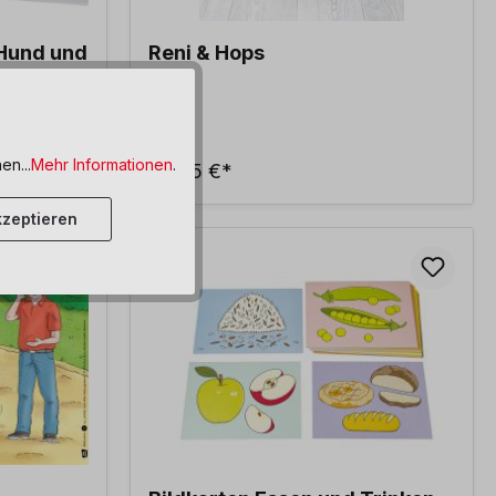
 Hund und
Reni & Hops
tz
en...
Mehr Informationen
.
36,95 €*
zeptieren