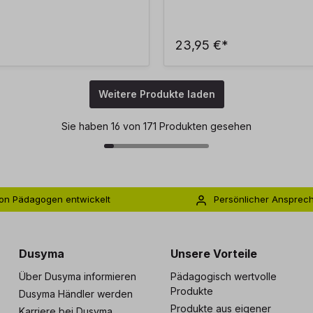
23,95 €*
Weitere Produkte laden
Sie haben 16 von 171 Produkten gesehen
on Pädagogen entwickelt
Persönlicher Ansprec
s zu 5 Jahre Garantie
Individuelle Betreuu
Dusyma
Unsere Vorteile
Über Dusyma informieren
Pädagogisch wertvolle
Produkte
Dusyma Händler werden
Produkte aus eigener
Karriere bei Dusyma