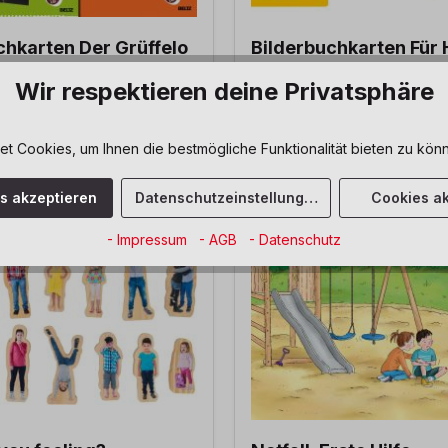
chkarten Der Grüffelo
Bilderbuchkarten Für
Katz ist auch noch Pla
Wir respektieren deine Privatsphäre
 Cookies, um Ihnen die bestmögliche Funktionalität bieten zu könn
18,00 €*
es akzeptieren
Datenschutzeinstellungen
Cookies ak
- Impressum
- AGB
- Datenschutz