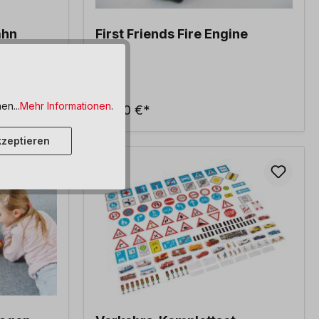
ahn
First Friends Fire Engine
en...
Mehr Informationen
.
35,50 €*
zeptieren