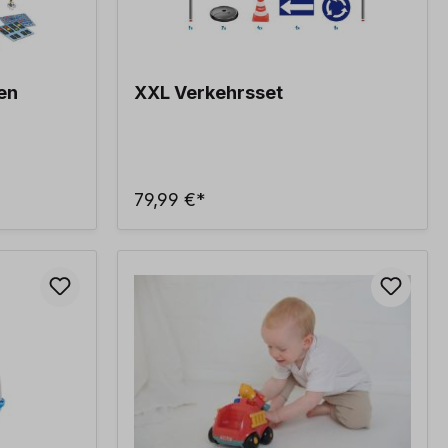
den
XXL Verkehrsset
79,99 €*