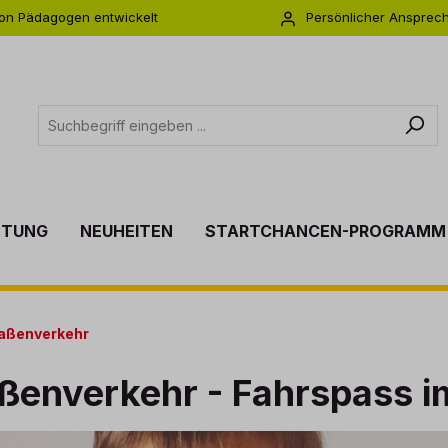
on Pädagogen entwickelt
Persönlicher Ansprec
s zu 5 Jahre Garantie
Individuelle Betreuu
TTUNG
NEUHEITEN
STARTCHANCEN-PROGRAMM
raßenverkehr
ßenverkehr - Fahrspass i