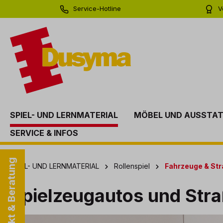
Service-Hotline
V
springen
Zur Hauptnavigation springen
0 71 81 - 60 03 0
Bi
SPIEL- UND LERNMATERIAL
MÖBEL UND AUSSTA
SERVICE & INFOS
Kontakt & Beratung
SPIEL- UND LERNMATERIAL
Rollenspiel
Fahrzeuge & St
Spielzeugautos und Stra