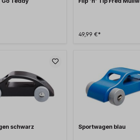
d Go Teddy
Flip 'n' Tip Fred Müll
49,99 €*
gen schwarz
Sportwagen blau