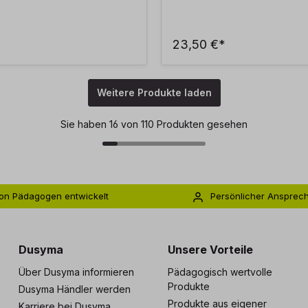
23,50 €*
Weitere Produkte laden
Sie haben 16 von 110 Produkten gesehen
on Pädagogen entwickelt
Persönlicher Ansprec
s zu 5 Jahre Garantie
Individuelle Betreuu
Dusyma
Unsere Vorteile
Über Dusyma informieren
Pädagogisch wertvolle
Produkte
Dusyma Händler werden
Produkte aus eigener
Karriere bei Dusyma