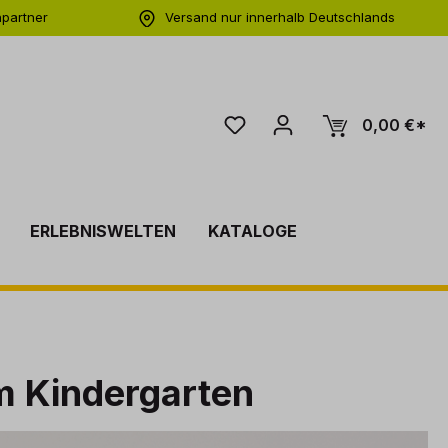
hpartner
Versand nur innerhalb Deutschlands
ng
0,00 €*
ERLEBNISWELTEN
KATALOGE
m Kindergarten