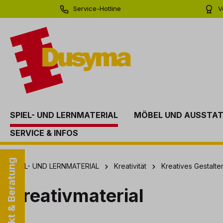
Service-Hotline
V
springen
Zur Hauptnavigation springen
0 71 81 - 60 03 0
Bi
SPIEL- UND LERNMATERIAL
MÖBEL UND AUSSTA
SERVICE & INFOS
Kontakt & Beratung
SPIEL- UND LERNMATERIAL
Kreativität
Kreatives Gestalt
Kreativmaterial