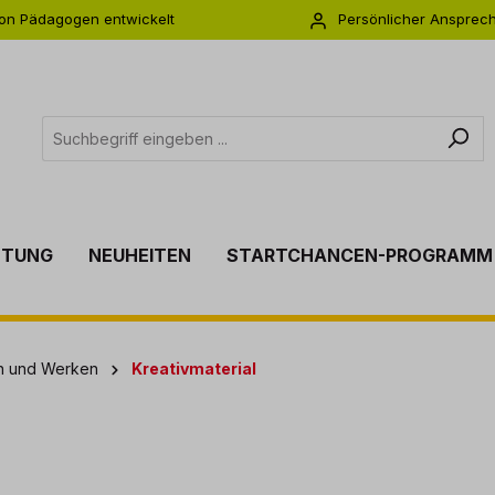
on Pädagogen entwickelt
Persönlicher Ansprec
s zu 5 Jahre Garantie
Individuelle Betreuu
TTUNG
NEUHEITEN
STARTCHANCEN-PROGRAMM
en und Werken
Kreativmaterial