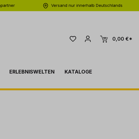
hpartner
Versand nur innerhalb Deutschlands
ng
0,00 €*
ERLEBNISWELTEN
KATALOGE