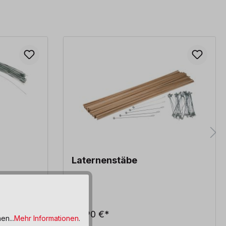
Laternenstäbe
25,90 €*
en...
Mehr Informationen
.