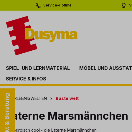
Service-Hotline
V
springen
Zur Hauptnavigation springen
0 71 81 - 60 03 0
Bi
SPIEL- UND LERNMATERIAL
MÖBEL UND AUSSTA
SERVICE & INFOS
Kontakt & Beratung
ERLEBNISWELTEN
Bastelwelt
Laterne Marsmännchen
Außerirdisch cool - die Laterne Marsmännchen.