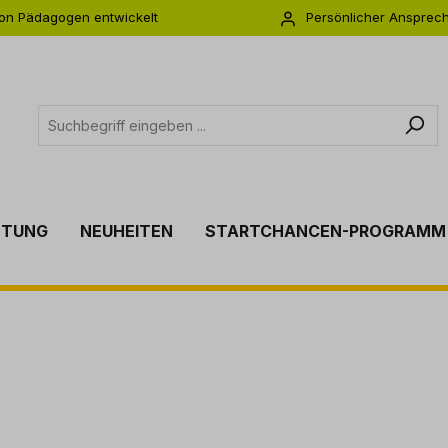
on Pädagogen entwickelt
Persönlicher Ansprec
s zu 5 Jahre Garantie
Individuelle Betreuu
TTUNG
NEUHEITEN
STARTCHANCEN-PROGRAMM