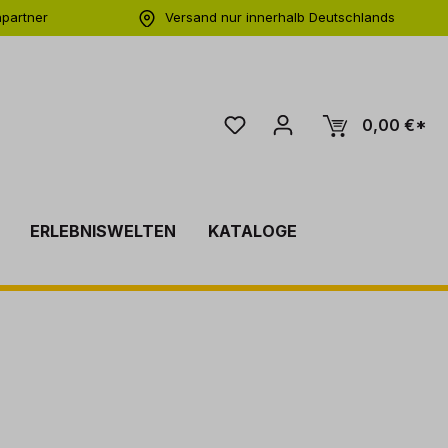
hpartner
Versand nur innerhalb Deutschlands
ng
0,00 €*
ERLEBNISWELTEN
KATALOGE