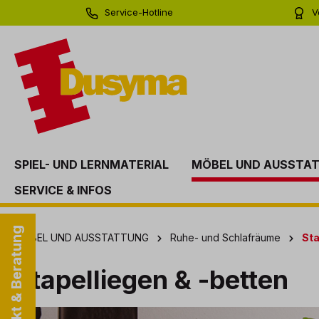
Service-Hotline
V
springen
Zur Hauptnavigation springen
0 71 81 - 60 03 0
Bi
SPIEL- UND LERNMATERIAL
MÖBEL UND AUSSTA
SERVICE & INFOS
Kontakt & Beratung
MÖBEL UND AUSSTATTUNG
Ruhe- und Schlafräume
Sta
Stapelliegen & -betten