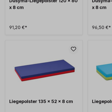
Dusyma-Liegepolster 120 x 60
Dusyma-L
x 8 cm
x 8 cm
91,20 €*
96,50 €*
Liegepolster 135 x 52 x 8 cm
Liegepol