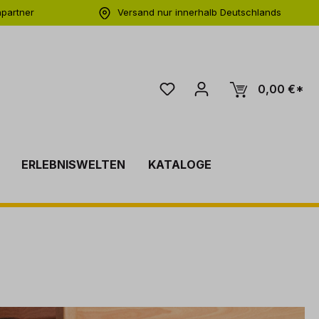
hpartner
Versand nur innerhalb Deutschlands
ng
0,00 €*
ERLEBNISWELTEN
KATALOGE