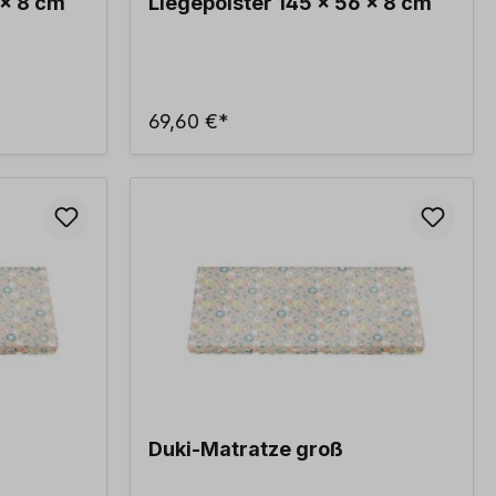
 x 8 cm
Liegepolster 145 x 56 x 8 cm
69,60 €*
Duki-Matratze groß