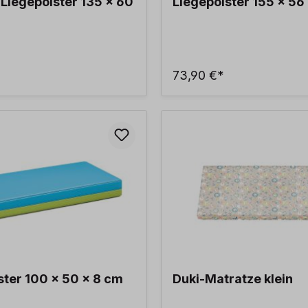
iegepolster 135 x 60
Liegepolster 155 x 56
73,90 €*
ster 100 x 50 x 8 cm
Duki-Matratze klein