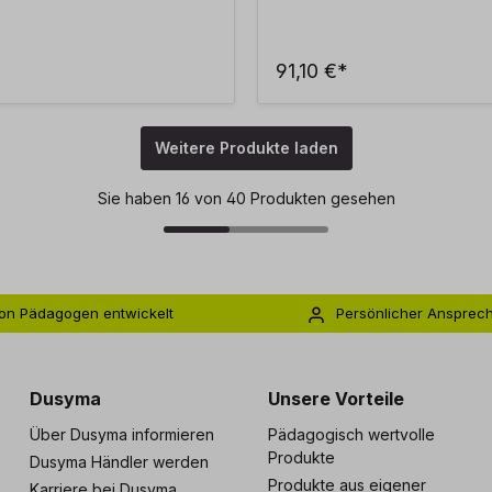
91,10 €*
Weitere Produkte laden
Sie haben 16 von 40 Produkten gesehen
on Pädagogen entwickelt
Persönlicher Ansprec
s zu 5 Jahre Garantie
Individuelle Betreuu
Dusyma
Unsere Vorteile
Über Dusyma informieren
Pädagogisch wertvolle
Produkte
Dusyma Händler werden
Produkte aus eigener
Karriere bei Dusyma