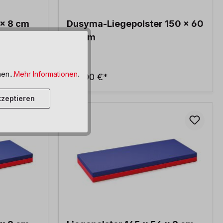
 x 8 cm
Dusyma-Liegepolster 150 x 60
x 8 cm
en...
Mehr Informationen
.
106,00 €*
zeptieren