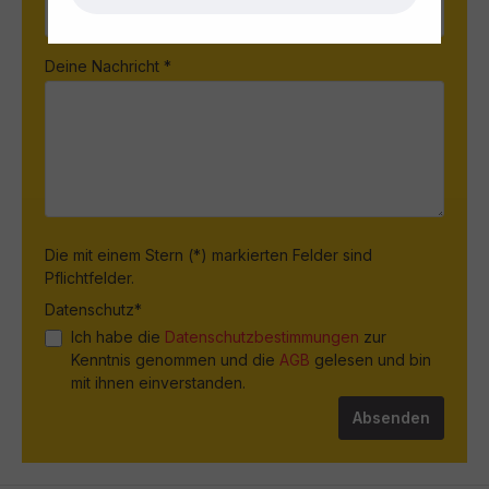
Deine Nachricht *
Die mit einem Stern (*) markierten Felder sind
Pflichtfelder.
Datenschutz*
Ich habe die
Datenschutzbestimmungen
zur
Kenntnis genommen und die
AGB
gelesen und bin
mit ihnen einverstanden.
Absenden