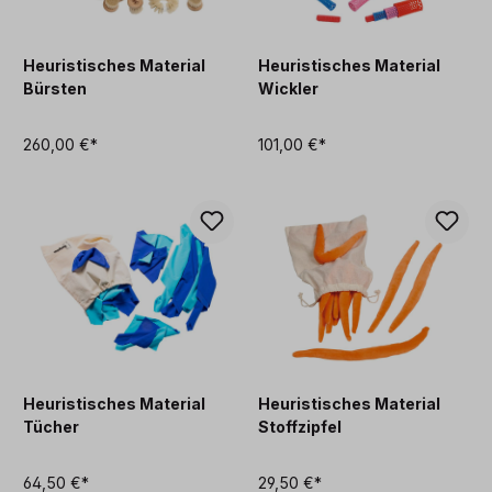
Heuristisches Material
Heuristisches Material
Bürsten
Wickler
260,00 €*
101,00 €*
Heuristisches Material
Heuristisches Material
Tücher
Stoffzipfel
64,50 €*
29,50 €*