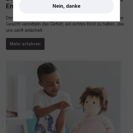
Emelie und Antonio
Nein, danke
Der weiche Körper, das realistische Gewicht und das offene
Gesicht vermitteln das Gefühl, ein echtes Kind zu halten, das
uns sanft anlächelt.
Mehr erfahren