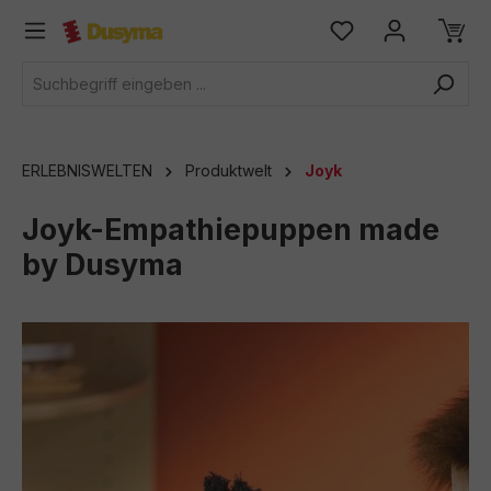
alt springen
ERLEBNISWELTEN
Produktwelt
Joyk
Joyk-Empathiepuppen made
by Dusyma
Bildergalerie überspringen