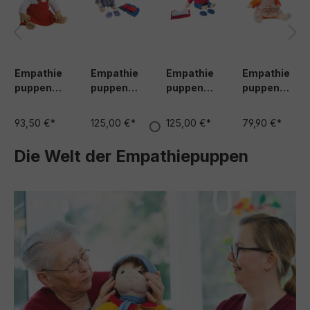
Empathie
Empathie
Empathie
Empathie
puppen
puppen
puppen
puppen
Emelie
Sets
Sets Nelly
Simone
Johan &
&
93,50 €*
125,00 €*
125,00 €*
79,90 €*
Denim
Wind/Wett
look
er
Die Welt der Empathiepuppen