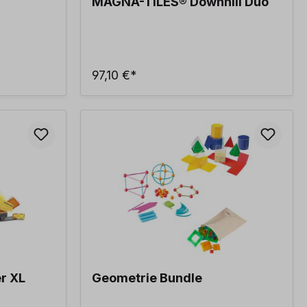
MAGNA-TILES® Downhill Duo
97,10 €*
r XL
Geometrie Bundle