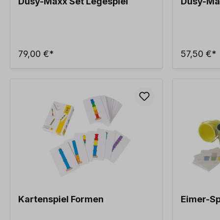
Dusy-Maxx Set Legespiel
Dusy-Max
79,00 €*
57,50 €*
Kartenspiel Formen
Eimer-Sp