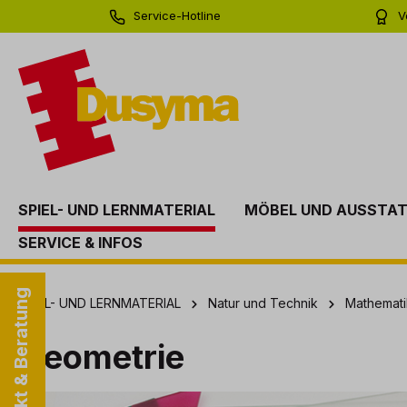
Service-Hotline
V
springen
Zur Hauptnavigation springen
0 71 81 - 60 03 0
Bi
SPIEL- UND LERNMATERIAL
MÖBEL UND AUSSTA
SERVICE & INFOS
Kontakt & Beratung
SPIEL- UND LERNMATERIAL
Natur und Technik
Mathemati
Geometrie