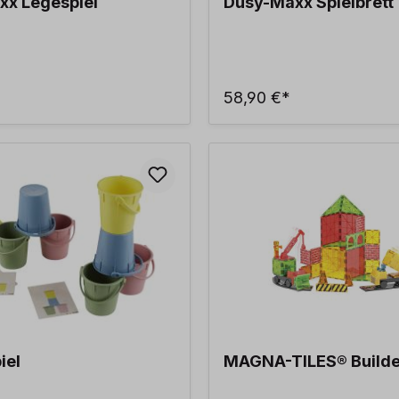
x Legespiel
Dusy-Maxx Spielbrett
58,90 €*
iel
MAGNA-TILES® Builde