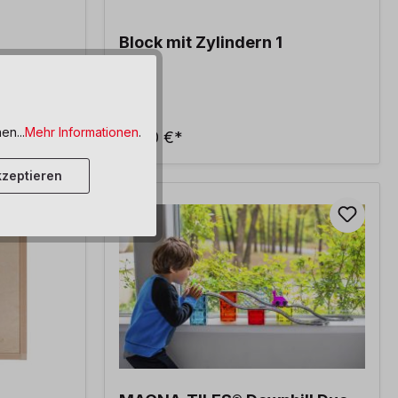
Block mit Zylindern 1
en...
Mehr Informationen
.
69,90 €*
zeptieren