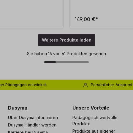
149,00 €*
Weitere Produkte laden
Sie haben 16 von 61 Produkten gesehen
on Pädagogen entwickelt
Persönlicher Ansprec
s zu 5 Jahre Garantie
Individuelle Betreuu
Dusyma
Unsere Vorteile
Über Dusyma informieren
Pädagogisch wertvolle
Produkte
Dusyma Händler werden
Produkte aus eigener
Karriere bei Dusyma