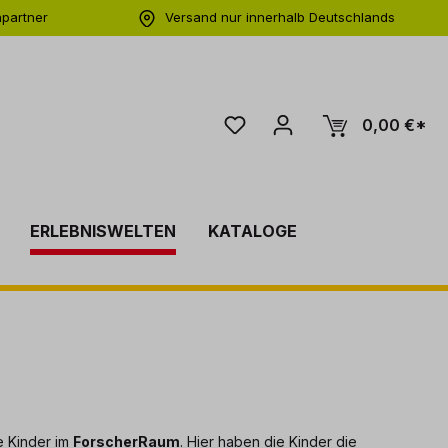
hpartner
Versand nur innerhalb Deutschlands
ng
0,00 €*
ERLEBNISWELTEN
KATALOGE
e Kinder im
ForscherRaum
. Hier haben die Kinder die