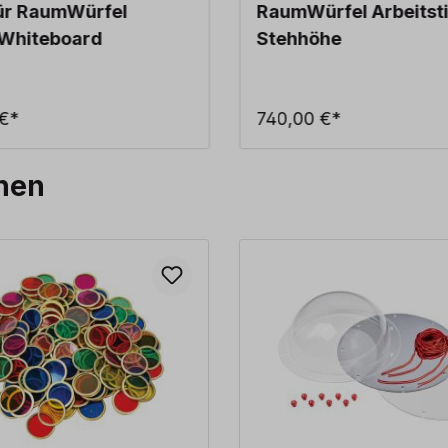
für RaumWürfel
RaumWürfel Arbeitst
/Whiteboard
Stehhöhe
 €*
740,00 €*
hen