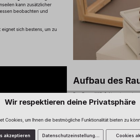
nseilen kann zusätzlicher
 messen beobachten und
eignet sich bestens, um zu
Aufbau des Ra
Der
RaumWürfel
ist mit wenig
Wir respektieren deine Privatsphäre
kleine Forscher
spielerisch di
Anleitung ansehen
 Cookies, um Ihnen die bestmögliche Funktionalität bieten zu könn
es akzeptieren
Datenschutzeinstellungen
Cookies ak