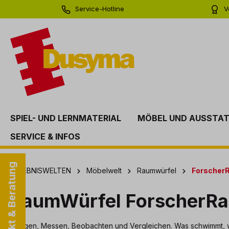
Service-Hotline
V
springen
Zur Hauptnavigation springen
0 71 81 - 60 03 0
Bi
SPIEL- UND LERNMATERIAL
MÖBEL UND AUSSTA
SERVICE & INFOS
Kontakt & Beratung
ERLEBNISWELTEN
Möbelwelt
Raumwürfel
Forscher
RaumWürfel ForscherR
Wiegen, Messen, Beobachten und Vergleichen. Was schwimmt, was