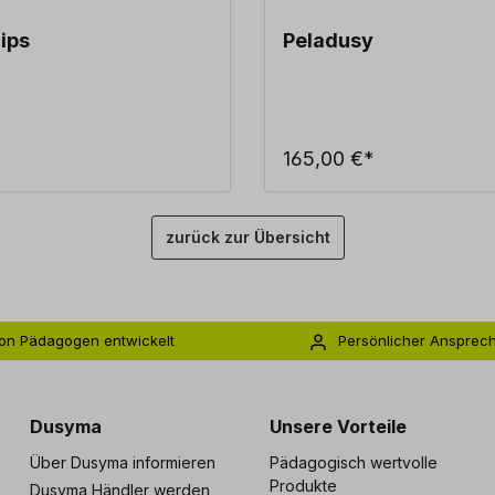
ips
Peladusy
165,00 €*
zurück zur Übersicht
on Pädagogen entwickelt
Persönlicher Ansprec
s zu 5 Jahre Garantie
Individuelle Betreuu
Dusyma
Unsere Vorteile
Über Dusyma informieren
Pädagogisch wertvolle
Produkte
Dusyma Händler werden