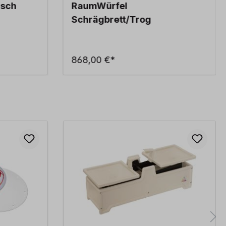
isch
RaumWürfel
Schrägbrett/Trog
868,00 €*