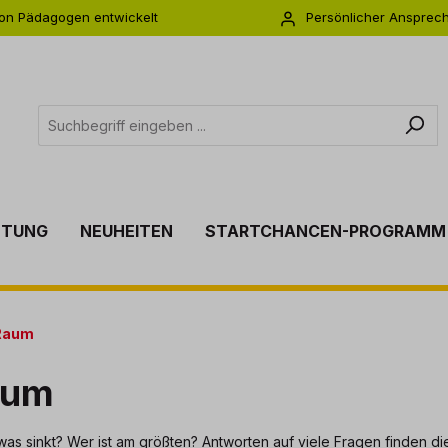
on Pädagogen entwickelt
Persönlicher Ansprec
s zu 5 Jahre Garantie
Individuelle Betreuu
TTUNG
NEUHEITEN
STARTCHANCEN-PROGRAMM
Raum
aum
 sinkt? Wer ist am größten? Antworten auf viele Fragen finden di