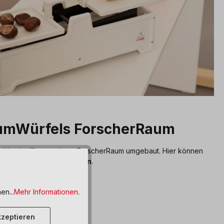
umWürfels ForscherRaum
en Handgriffen zu einem ForscherRaum umgebaut. Hier können
e Wissenschaft entdecken
.
en...
Mehr Informationen
.
zeptieren