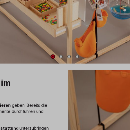
 im
ieren
geben. Bereits die
imente durchführen und
sstattung
unterzubringen.