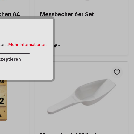
chen A4
Messbecher 6er Set
en...
Mehr Informationen
.
17,90 €*
zeptieren