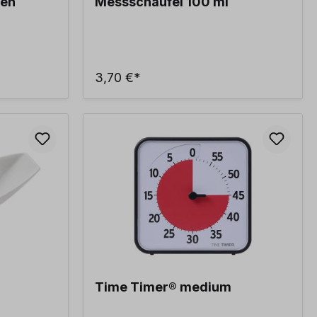
ten
Messschaufel 100 ml
3,70 €*
Time Timer® medium