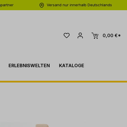
hpartner
Versand nur innerhalb Deutschlands
ng
0,00 €*
ERLEBNISWELTEN
KATALOGE