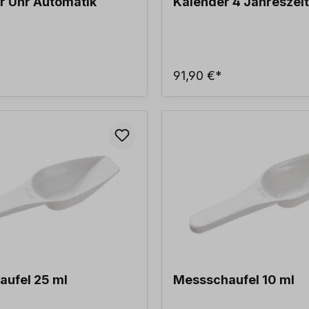
r Uhr Automatik
Kalender 4 Jahreszei
91,90 €*
ufel 25 ml
Messschaufel 10 ml