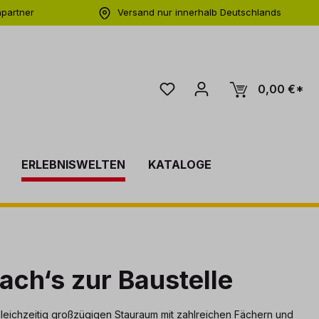
hpartner
Versand nur innerhalb Deutschlands
ng
0,00 €*
ERLEBNISWELTEN
KATALOGE
ch‘s zur Baustelle
gleichzeitig großzügigen Stauraum mit zahlreichen Fächern und