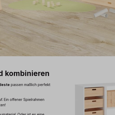
d kombinieren
deste
passen maßlich perfekt
f. Ein offener Spielrahmen
ten!
umaterial. Oder ist es eine