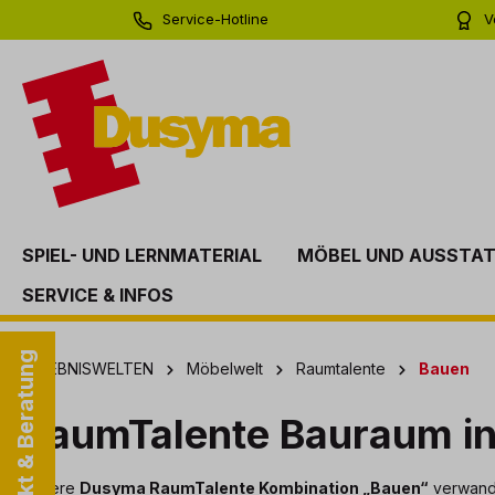
Service-Hotline
V
springen
Zur Hauptnavigation springen
0 71 81 - 60 03 0
Bi
SPIEL- UND LERNMATERIAL
MÖBEL UND AUSSTA
SERVICE & INFOS
Kontakt & Beratung
ERLEBNISWELTEN
Möbelwelt
Raumtalente
Bauen
RaumTalente Bauraum in 
Unsere
Dusyma RaumTalente Kombination „Bauen“
verwande