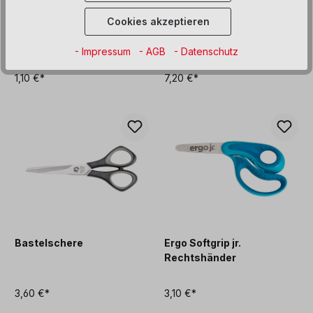
Cookies akzeptieren
Bastelschere rund,
Silhouettenscheren
Linkshänder
- Impressum
- AGB
- Datenschutz
1,10 €*
7,20 €*
Bastelschere
Ergo Softgrip jr.
Rechtshänder
3,60 €*
3,10 €*