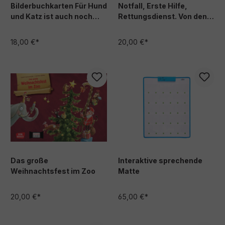
Bilderbuchkarten Für Hund
Notfall, Erste Hilfe,
und Katz ist auch noch
Rettungsdienst. Von den
Platz
Aufgaben der Ersthelfer
und was Kinder tun
18,00 €*
20,00 €*
können.
Das große
Interaktive sprechende
Weihnachtsfest im Zoo
Matte
20,00 €*
65,00 €*