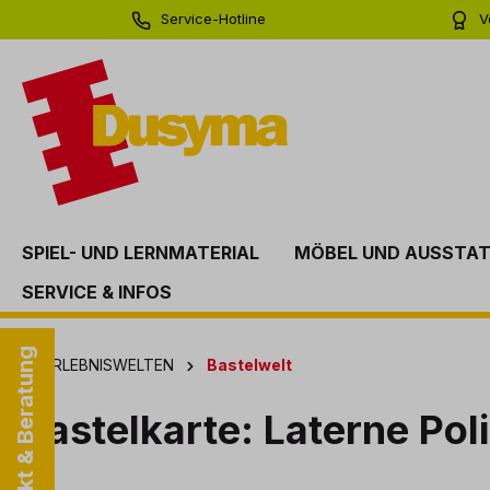
Service-Hotline
V
springen
Zur Hauptnavigation springen
0 71 81 - 60 03 0
Bi
SPIEL- UND LERNMATERIAL
MÖBEL UND AUSSTA
SERVICE & INFOS
Kontakt & Beratung
ERLEBNISWELTEN
Bastelwelt
Bastelkarte: Laterne Poli