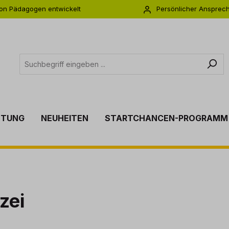
on Pädagogen entwickelt
Persönlicher Ansprec
s zu 5 Jahre Garantie
Individuelle Betreuu
TTUNG
NEUHEITEN
STARTCHANCEN-PROGRAMM
zei