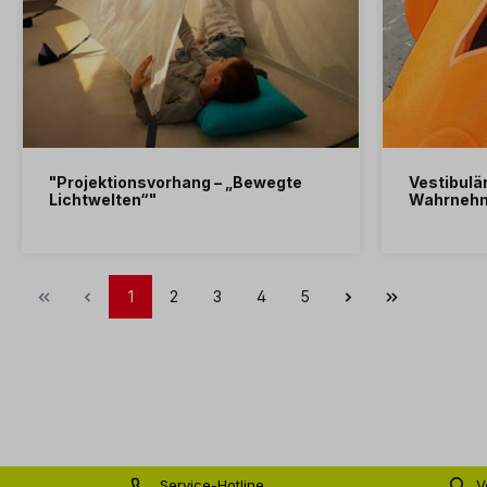
"Projektionsvorhang – „Bewegte
Vestibulä
Lichtwelten“"
Wahrneh
1
2
3
4
5
Service-Hotline
V