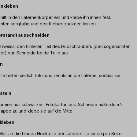
einkleben
tt in den Laternenkörper ein und klebe ihn innen fest.
nten sorgfältig und den Kleber trocknen lassen.
derstand) ausschneiden
zweimal den hinteren Teil des Hubschraubers (den sogenannten
r) vor. Schneide beide Teile aus.
en
e hinten seitlich links und rechts an die Laterne, sodass sie
asteln
rformen aus schwarzem Fotokarton aus. Schneide außerdem 2
pappe zu und klebe sie auf die Mitte.
nkleben
ller an die blauen Heckteile der Laterne – je einen pro Seite.