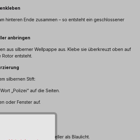
menkleben
am hinteren Ende zusammen – so entsteht ein geschlossener
ler anbringen
en aus silberner Wellpappe aus. Klebe sie überkreuzt oben auf
 Rotor entsteht.
erzierung
em silbernen Stift:
Wort „Polizei“ auf die Seiten.
fen oder Fenster auf.
en
D-Licht oben auf den Propeller als Blaulicht.