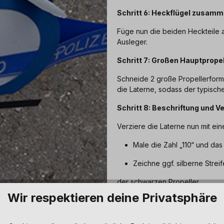
Schritt 6: Heckflügel zusam
Füge nun die beiden Heckteile 
Ausleger.
Schritt 7:
Großen Hauptpropel
Schneide 2 große Propellerform
die Laterne, sodass der typische
Schritt 8: Beschriftung und V
Verziere die Laterne nun mit ein
Male die Zahl „110“ und das 
Zeichne ggf. silberne Strei
der schwarzen Propeller.
Wir respektieren deine Privatsphäre
Schritt 9: Blaulichter anbring
Klebe ein kleines blaues LE