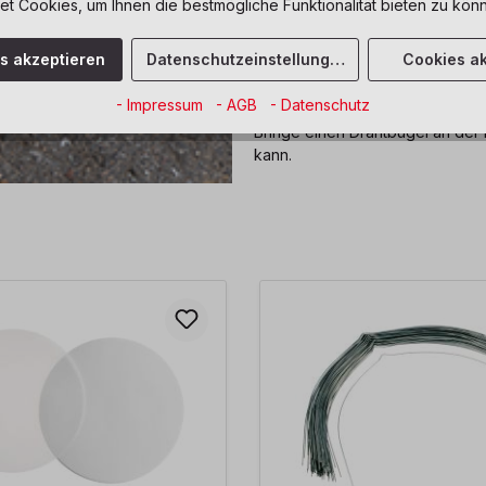
 Cookies, um Ihnen die bestmögliche Funktionalität bieten zu könn
Setze das zweite blaue LED-
das Licht sicher befestigt i
es akzeptieren
Datenschutzeinstellungen
Cookies ak
Schritt 10: Drahtbügel befest
- Impressum
- AGB
- Datenschutz
Bringe einen Drahtbügel an der
kann.