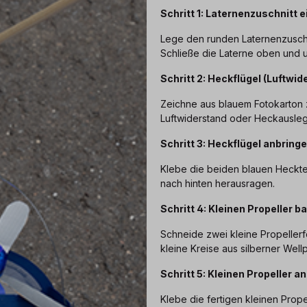
Schritt 1: Laternenzuschnitt 
Lege den runden Laternenzuschni
Schließe die Laterne oben und u
Schritt 2: Heckflügel (Luftwi
Zeichne aus blauem Fotokarton 
Luftwiderstand oder Heckauslege
Schritt 3: Heckflügel anbring
Klebe die beiden blauen Heckteil
nach hinten herausragen.
Schritt 4: Kleinen Propeller b
Schneide zwei kleine Propelle
kleine Kreise aus silberner Well
Schritt 5: Kleinen Propeller a
Klebe die fertigen kleinen Prope