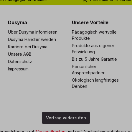
s zu 5 Jahre Garantie
Individuelle Betreuu
Dusyma
Unsere Vorteile
Über Dusyma informieren
Pädagogisch wertvolle
Produkte
Dusyma Händler werden
Produkte aus eigener
Karriere bei Dusyma
Entwicklung
Unsere AGB
Bis zu 5 Jahre Garantie
Datenschutz
Persönlicher
Impressum
Ansprechpartner
Ökologisch langfristiges
Denken
Vertrag widerrufen
ehrwertsteuer zzgl.
Versandkosten
und ggf. Nachnahmegebühren, we