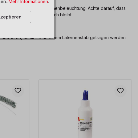
en...
Mehr Informationen
.
Licht in die Laterne als Innenbeleuchtung. Achte darauf, dass
st und der Schalter zugänglich bleibt.
zeptieren
igen
 Laterne an, damit sie an einem Laternenstab getragen werden