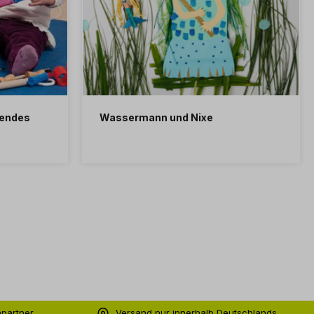
hendes
Wassermann und Nixe
hpartner
Versand nur innerhalb Deutschlands