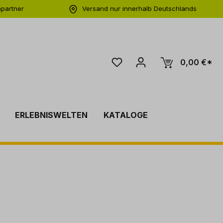
hpartner
Versand nur innerhalb Deutschlands
ng
0,00 €*
ERLEBNISWELTEN
KATALOGE