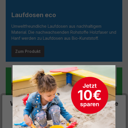
Laufdosen eco
Umweltfreundliche Laufdosen aus nachhaltigem
Material. Die nachwachsenden Rohstoffe Holzfaser und
Hanf werden zu Laufdosen aus Bio-Kunststoff.
Zum Produkt
Wir respektieren deine Privatsphäre
Diese Website verwendet Cookies, um Ihnen die
bestmögliche Funktionalität bieten zu können...
Mehr