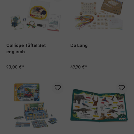
Calliope Tüftel Set
Da Lang
englisch
93,00 €*
49,90 €*