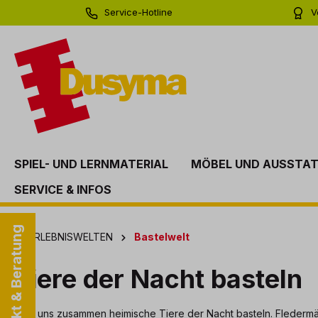
Service-Hotline
V
springen
Zur Hauptnavigation springen
0 71 81 - 60 03 0
Bi
SPIEL- UND LERNMATERIAL
MÖBEL UND AUSSTA
SERVICE & INFOS
Kontakt & Beratung
ERLEBNISWELTEN
Bastelwelt
Tiere der Nacht basteln
Lass uns zusammen heimische Tiere der Nacht basteln. Fledermäu