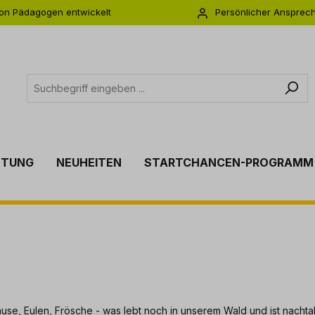
on Pädagogen entwickelt
Persönlicher Ansprec
s zu 5 Jahre Garantie
Individuelle Betreuu
TTUNG
NEUHEITEN
STARTCHANCEN-PROGRAMM
se, Eulen, Frösche - was lebt noch in unserem Wald und ist nachta