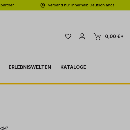
hpartner
Versand nur innerhalb Deutschlands
ng
0,00 €*
ERLEBNISWELTEN
KATALOGE
ktiv?