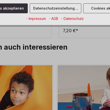
 klein
Acrylfarbe weiß
es akzeptieren
Datenschutzeinstellungen
Cookies ak
- Impressum
- AGB
- Datenschutz
7,20 €*
h auch interessieren