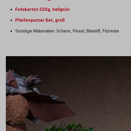
Fotokarton 220g, hellgrün
Pfeifenputzer Set, groß
Sonstige Materialien: Schere, Pinsel, Bleistift, Filzreste