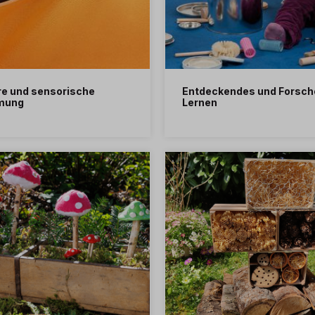
re und sensorische
Entdeckendes und Forsc
mung
Lernen