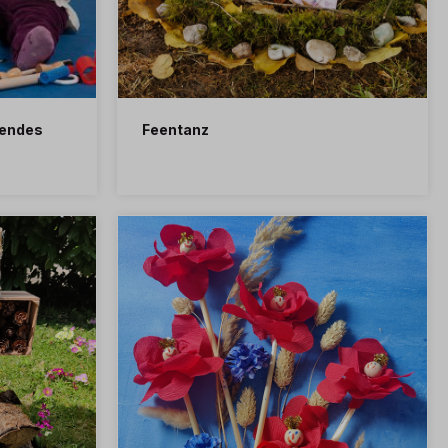
hendes
Feentanz