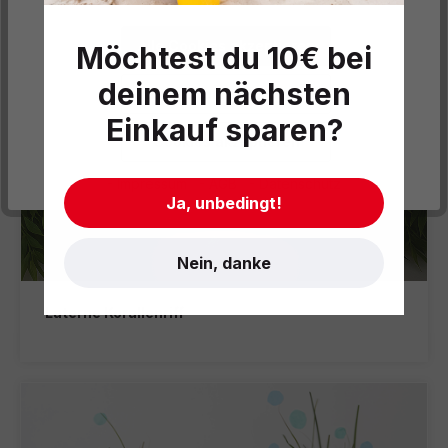
Alle Cookies akzeptieren
Möchtest du 10€ bei
deinem nächsten
Datenschutzeinstellungen
Einkauf sparen?
Cookies akzeptieren
- Impressum
- AGB
- Datenschutz
Ja, unbedingt!
Nein, danke
Laterne Korallenriff