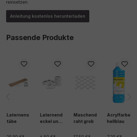
reinsetzen.
Anleitung kostenlos herunterladen
Passende Produkte
Produktgalerie überspringen
Laternens
Laternend
Maschend
Acrylfarbe
täbe
eckel und
raht grob
hellblau
-böden Ø
11 cm
25,90 €*
6,50 €*
17,50 €*
7,20 €*