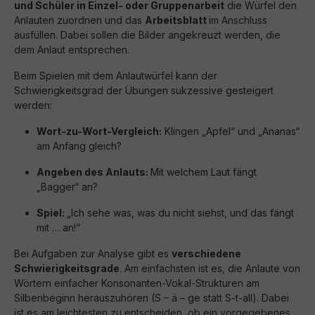
und Schüler in Einzel- oder Gruppenarbeit
die Würfel den
Anlauten zuordnen und das
Arbeitsblatt
im Anschluss
ausfüllen. Dabei sollen die Bilder angekreuzt werden, die
dem Anlaut entsprechen.
Beim Spielen mit dem Anlautwürfel kann der
Schwierigkeitsgrad der Übungen sukzessive gesteigert
werden:
Wort-zu-Wort-Vergleich:
Klingen „Apfel“ und „Ananas“
am Anfang gleich?
Angeben des Anlauts:
Mit welchem Laut fängt
„Bagger“ an?
Spiel:
„Ich sehe was, was du nicht siehst, und das fängt
mit … an!“
Bei Aufgaben zur Analyse gibt es
verschiedene
Schwierigkeitsgrade
. Am einfachsten ist es, die Anlaute von
Wörtern einfacher Konsonanten-Vokal-Strukturen am
Silbenbeginn herauszuhören (S – ä – ge statt S-t-all). Dabei
ist es am leichtesten zu entscheiden, ob ein vorgegebenes