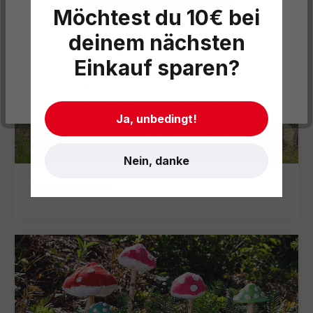
Alle Cookies akzeptieren
Möchtest du 10€ bei
deinem nächsten
Datenschutzeinstellungen
Einkauf sparen?
Cookies akzeptieren
- Impressum
- AGB
- Datenschutz
Ja, unbedingt!
Nein, danke
Vogelscheuche