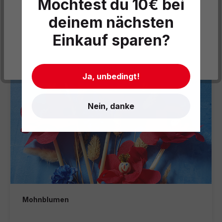
Möchtest du 10€ bei
Insektenhotel
deinem nächsten
Datenschutzeinstellungen
Einkauf sparen?
Cookies akzeptieren
- Impressum
- AGB
- Datenschutz
Ja, unbedingt!
Nein, danke
Mohnblumen