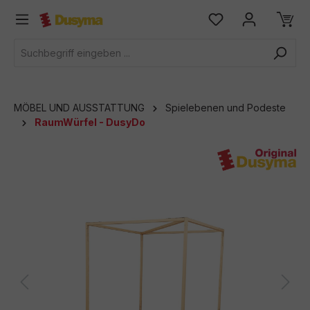
alt springen
MÖBEL UND AUSSTATTUNG
Spielebenen und Podeste
RaumWürfel - DusyDo
Bildergalerie überspringen