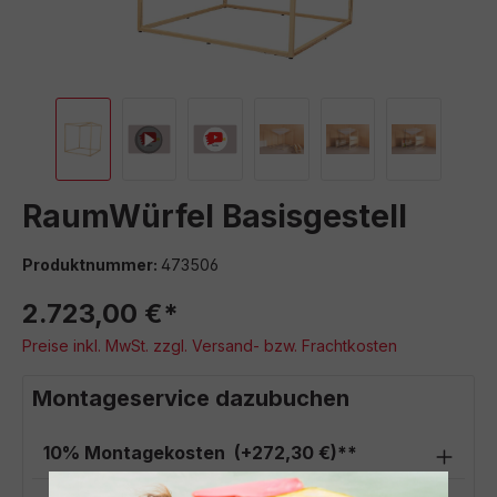
RaumWürfel Basisgestell
Produktnummer:
473506
2.723,00 €*
Preise inkl. MwSt. zzgl. Versand- bzw. Frachtkosten
Montageservice dazubuchen
10% Montagekosten
(+272,30 €)**