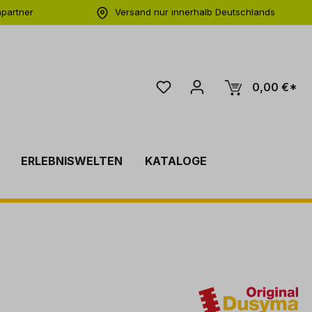
hpartner
Versand nur innerhalb Deutschlands
ng
0,00 €*
ERLEBNISWELTEN
KATALOGE