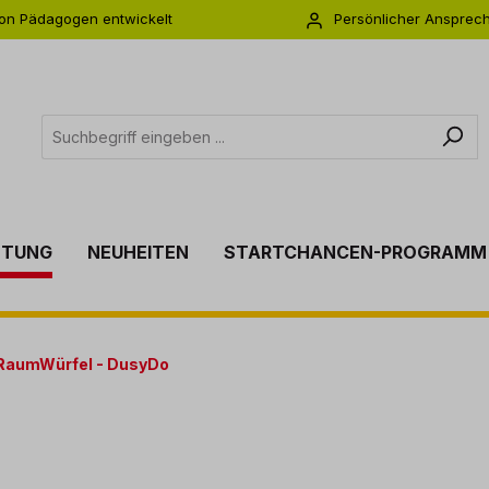
on Pädagogen entwickelt
Persönlicher Ansprec
s zu 5 Jahre Garantie
Individuelle Betreuu
TTUNG
NEUHEITEN
STARTCHANCEN-PROGRAMM
RaumWürfel - DusyDo