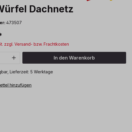
ürfel Dachnetz
er:
473507
*
St. zzgl. Versand- bzw. Frachtkosten
Anzahl: Gib den gewünschten Wert ein o
In den Warenkorb
bar, Lieferzeit: 5 Werktage
ttel hinzufügen