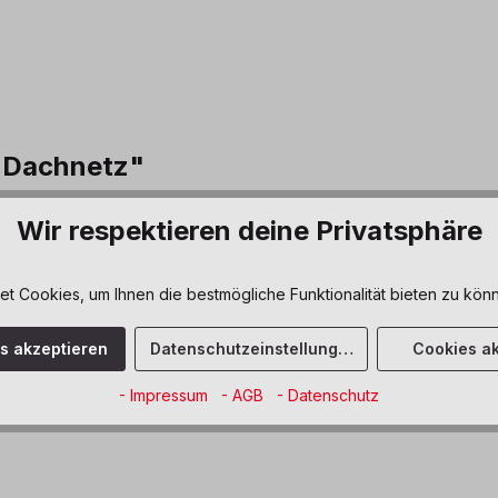
 Dachnetz"
den kann. Es dient als praktische Ablage und bietet Stauraum für 
Wir respektieren deine Privatsphäre
Dusyma
 Cookies, um Ihnen die bestmögliche Funktionalität bieten zu könn
hellbraun
es akzeptieren
Datenschutzeinstellungen
Cookies ak
Schulbereich
- Impressum
- AGB
- Datenschutz