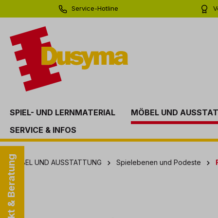
Service-Hotline
V
springen
Zur Hauptnavigation springen
0 71 81 - 60 03 0
Bi
SPIEL- UND LERNMATERIAL
MÖBEL UND AUSSTA
SERVICE & INFOS
Kontakt & Beratung
MÖBEL UND AUSSTATTUNG
Spielebenen und Podeste
Bildergalerie überspringen