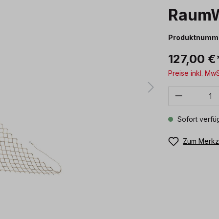
RaumW
Produktnumm
127,00 €
Preise inkl. Mw
Produkt 
Sofort verfüg
Zum Merkze