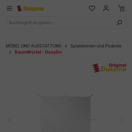
alt springen
MÖBEL UND AUSSTATTUNG
Spielebenen und Podeste
RaumWürfel - DusyDo
Bildergalerie überspringen