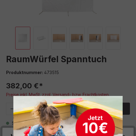
RaumWürfel Spanntuch
Produktnummer:
473515
382,00 €*
Preise inkl. MwSt. zzgl. Versand- bzw. Frachtkosten
Produkt Anzahl: Gib den gewünschten We
In den Warenkorb
Sofort verfügbar, Lieferzeit: 5 Werktage