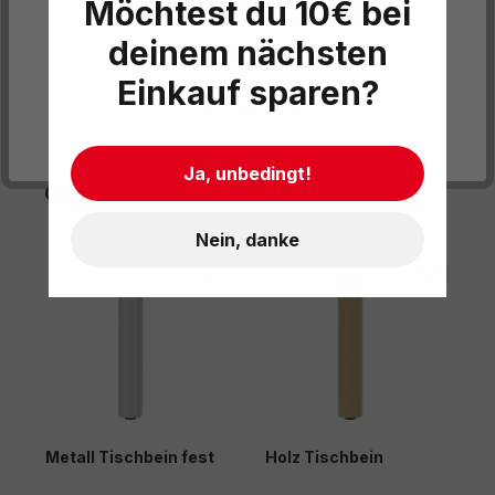
Möchtest du 10€ bei
Informationen und Hinweise
deinem nächsten
Datenschutzeinstellungen
Einkauf sparen?
Cookies akzeptieren
- Impressum
- AGB
- Datenschutz
Ja, unbedingt!
Produktgalerie überspringen
Gleich mitbestellen
Nein, danke
Metall Tischbein fest
Holz Tischbein
M
h