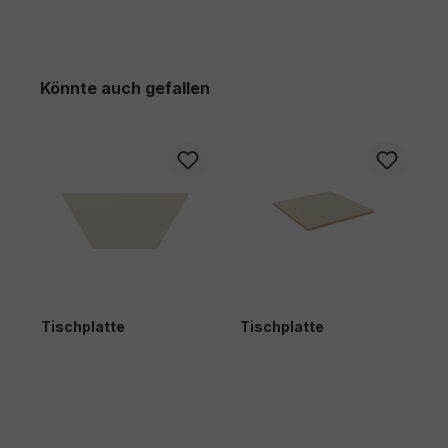
Produktgalerie überspringen
Könnte auch gefallen
Tischplatte
Tischplatte
T