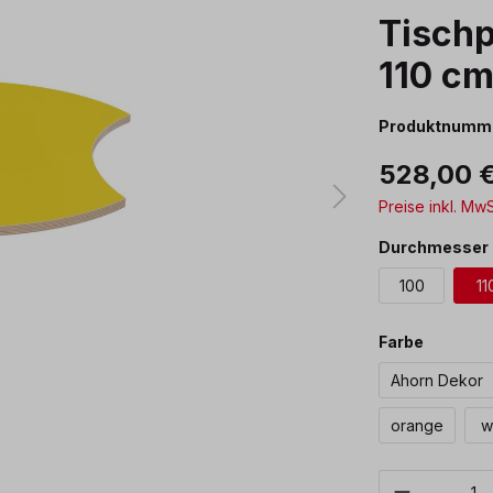
Tischp
110 c
Produktnumm
528,00 
Preise inkl. Mw
Durchmesser 
100
11
auswäh
Farbe
Ahorn Dekor
orange
w
Produkt 