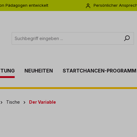
on Pädagogen entwickelt
Persönlicher Ansprec
s zu 5 Jahre Garantie
Individuelle Betreuu
TTUNG
NEUHEITEN
STARTCHANCEN-PROGRAMM
Tische
Der Variable