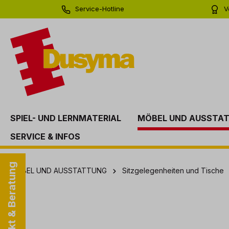
Service-Hotline
V
springen
Zur Hauptnavigation springen
0 71 81 - 60 03 0
Bi
SPIEL- UND LERNMATERIAL
MÖBEL UND AUSSTA
SERVICE & INFOS
Kontakt & Beratung
MÖBEL UND AUSSTATTUNG
Sitzgelegenheiten und Tische
Bildergalerie überspringen