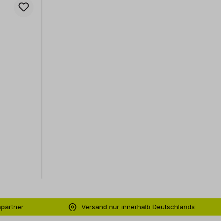
hpartner
Versand nur innerhalb Deutschlands
ng