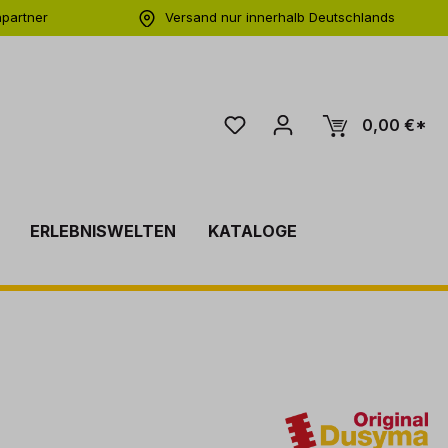
hpartner
Versand nur innerhalb Deutschlands
ng
0,00 €*
ERLEBNISWELTEN
KATALOGE