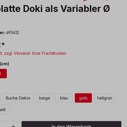
latte Doki als Variabler Ø
m
er:
493412
€*
St. zzgl. Versand- bzw. Frachtkosten
auswählen
(cm)
0
len
Buche Dekor
beige
blau
gelb
hellgrün
eiß
Anzahl: Gib den gewünschten Wert ein o
In den Warenkorb