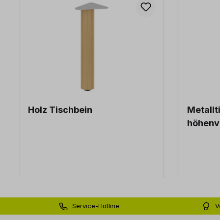
Holz Tischbein
Metallt
höhenve
Service-Hotline
V
0 71 81 - 60 03 0
Bi