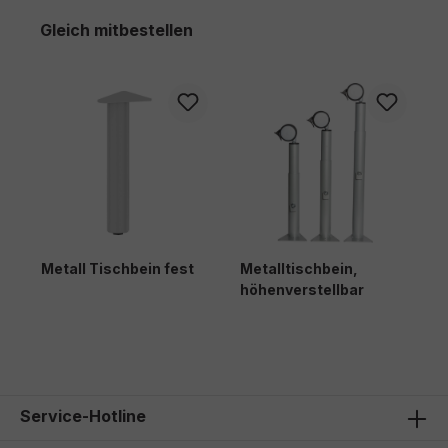
Produktgalerie überspringen
Gleich mitbestellen
Metall Tischbein fest
Metalltischbein,
H
höhenverstellbar
Service-Hotline