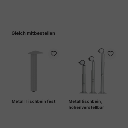
Produktgalerie überspringen
Gleich mitbestellen
Metall Tischbein fest
Metalltischbein,
H
höhenverstellbar