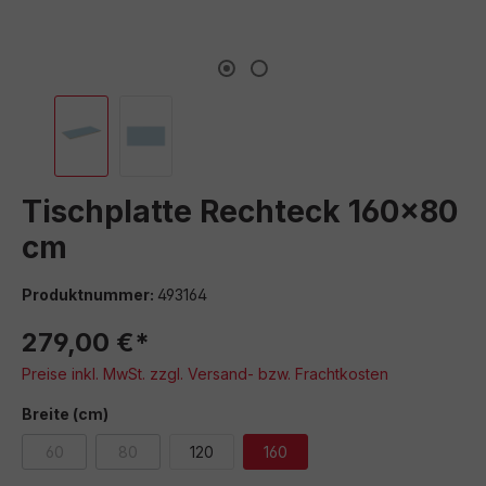
Tischplatte Rechteck 160x80
cm
Produktnummer:
493164
279,00 €*
Preise inkl. MwSt. zzgl. Versand- bzw. Frachtkosten
auswählen
Breite (cm)
60
80
120
160
(Diese Option ist zurzeit nicht verfügbar.)
(Diese Option ist zurzeit nicht verfügbar.)