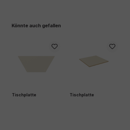
Produktgalerie überspringen
Könnte auch gefallen
Tischplatte
Tischplatte
T