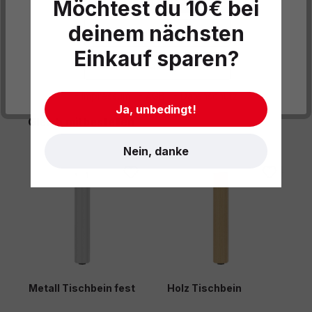
Möchtest du 10€ bei
Informationen und Hinweise
deinem nächsten
Datenschutzeinstellungen
Einkauf sparen?
Cookies akzeptieren
- Impressum
- AGB
- Datenschutz
Ja, unbedingt!
Produktgalerie überspringen
Gleich mitbestellen
Nein, danke
Metall Tischbein fest
Holz Tischbein
M
h