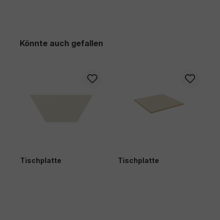
Produktgalerie überspringen
Könnte auch gefallen
Tischplatte
Tischplatte
T