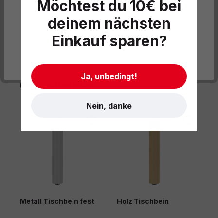
Möchtest du 10€ bei
Informationen und Hinweise
deinem nächsten
Datenschutzeinstellungen
Einkauf sparen?
Cookies akzeptieren
- Impressum
- AGB
- Datenschutz
Ja, unbedingt!
Produktgalerie überspringen
Gleich mitbestellen
Nein, danke
Metall Tischbein fest
Holz Tischbein
M
h