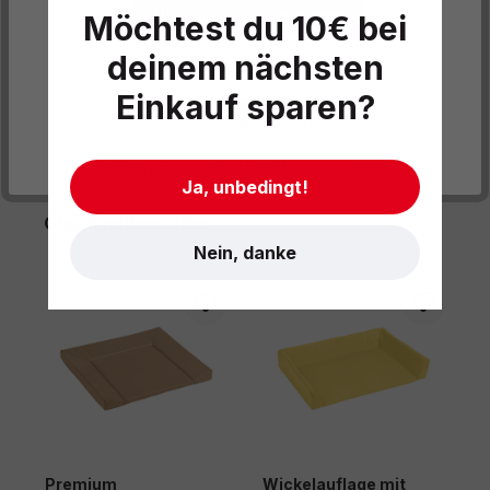
Produktdaten
Alle Cookies akzeptieren
Möchtest du 10€ bei
Informationen und Hinweise
deinem nächsten
Datenschutzeinstellungen
Einkauf sparen?
Cookies akzeptieren
- Impressum
- AGB
- Datenschutz
Ja, unbedingt!
Produktgalerie überspringen
Gleich mitbestellen
Nein, danke
Premium
Wickelauflage mit
W