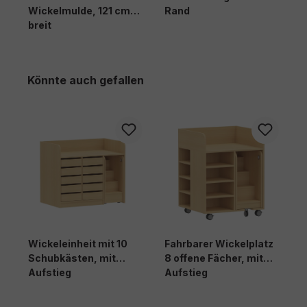
Wickelmulde, 121 cm
Rand
breit
Produktgalerie überspringen
Könnte auch gefallen
Wickeleinheit mit 10
Fahrbarer Wickelplatz
W
Schubkästen, mit
8 offene Fächer, mit
F
Aufstieg
Aufstieg