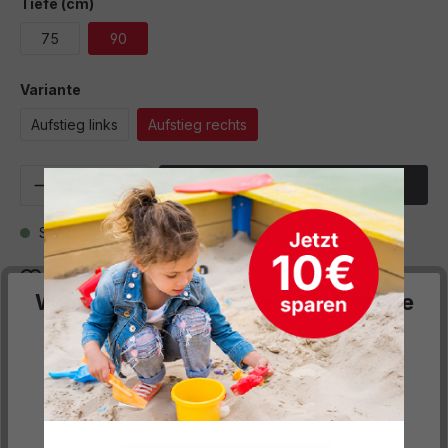
auswählen
Tiefe (cm)
75
90
auswählen
Variante
Aufstieg links
Aufstieg rechts
Produkt Anzahl: Gib den gewünschten We
In den Warenkorb
Sofort verfügbar, Lieferzeit: 8-12 Wochen
Zum Merkzettel hinzufügen
Wir respektieren deine Privatsphäre
Beschreibung
Diese Website verwendet Cookies, um Ihnen die
bestmögliche Funktionalität bieten zu können...
Mehr
An 3 Seiten ist ein 20 cm hoher Fallschutz angebracht.
Informationen
.
Aufstiegshilfe auf stabilen Rollen zum Herausziehen, kann
arretiert w…
Mehr