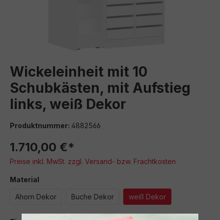
Wickeleinheit mit 10
Schubkästen, mit Aufstieg
links, weiß Dekor
Produktnummer:
4882566
1.710,00 €*
Preise inkl. MwSt. zzgl. Versand- bzw. Frachtkosten
auswählen
Material
Ahorn Dekor
Buche Dekor
weiß Dekor