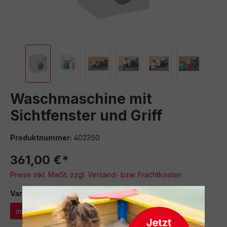
Waschmaschine mit
Sichtfenster und Griff
Produktnummer:
402350
361,00 €*
Preise inkl. MwSt. zzgl. Versand- bzw. Frachtkosten
auswählen
Variante
mit Sichtfenster und Griff