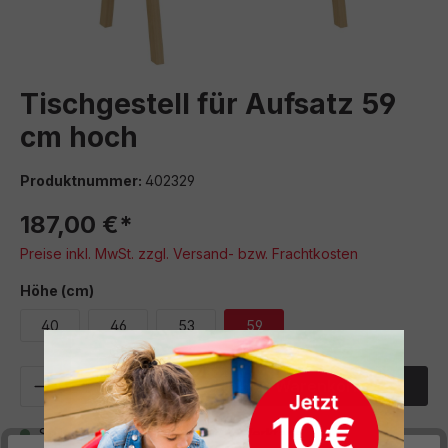
Tischgestell für Aufsatz 59
cm hoch
Produktnummer:
402329
187,00 €*
Preise inkl. MwSt. zzgl. Versand- bzw. Frachtkosten
auswählen
Höhe (cm)
40
46
53
59
Produkt Anzahl: Gib den gewünschten We
In den Warenkorb
Sofort verfügbar, Lieferzeit: 5 Werktage