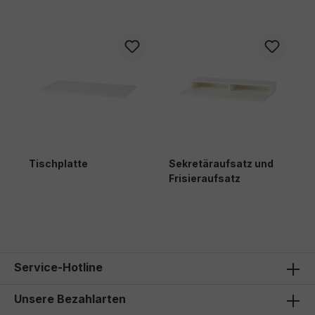
Tischplatte
Sekretäraufsatz und
T
Frisieraufsatz
84,00 €*
135,00 €*
1
Service-Hotline
Unsere Bezahlarten