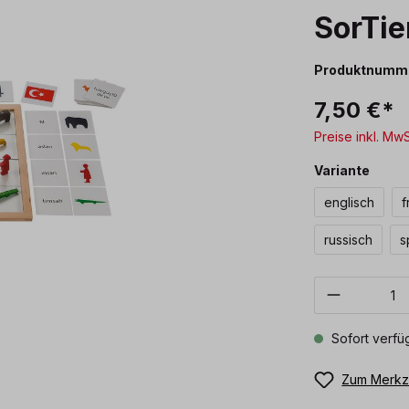
SorTie
Produktnumm
7,50 €*
Preise inkl. Mw
ausw
Variante
englisch
f
russisch
s
Produkt 
Sofort verfüg
Zum Merkze