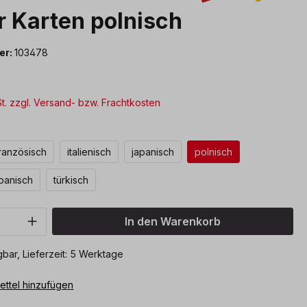
r Karten polnisch
er:
103478
St. zzgl. Versand- bzw. Frachtkosten
ählen
ranzösisch
italienisch
japanisch
polnisch
panisch
türkisch
Anzahl: Gib den gewünschten Wert ein o
In den Warenkorb
bar, Lieferzeit: 5 Werktage
ttel hinzufügen