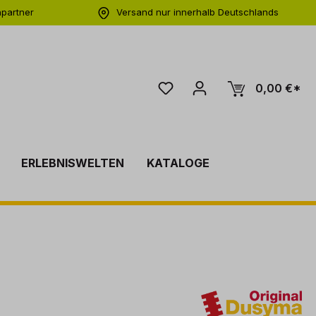
hpartner
Versand nur innerhalb Deutschlands
ng
0,00 €*
ERLEBNISWELTEN
KATALOGE