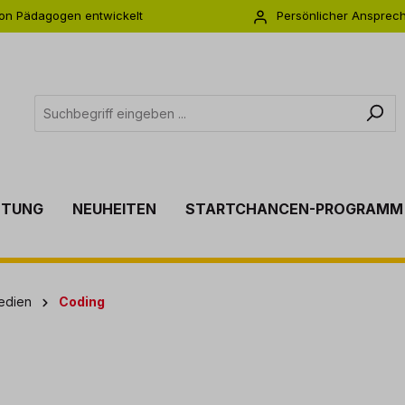
on Pädagogen entwickelt
Persönlicher Ansprec
s zu 5 Jahre Garantie
Individuelle Betreuu
TTUNG
NEUHEITEN
STARTCHANCEN-PROGRAMM
Medien
Coding