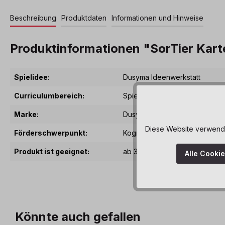
Beschreibung
Produktdaten
Informationen und Hinweise
Produktinformationen "SorTier Kart
Spielidee:
Dusyma Ideenwerkstatt
Curriculumbereich:
Spiele & Puzzles
, Sprachliche
Marke:
Dusyma
Diese Website verwendet
Förderschwerpunkt:
Kognitive Fähigkeiten
, Sprachl
Produkt ist geeignet:
ab 3 Jahre
Alle Cooki
Könnte auch gefallen