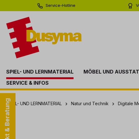
Service-Hotline
V
springen
Zur Hauptnavigation springen
0 71 81 - 60 03 0
Bi
SPIEL- UND LERNMATERIAL
MÖBEL UND AUSSTA
SERVICE & INFOS
Kontakt & Beratung
SPIEL- UND LERNMATERIAL
Natur und Technik
Digitale 
Bildergalerie überspringen