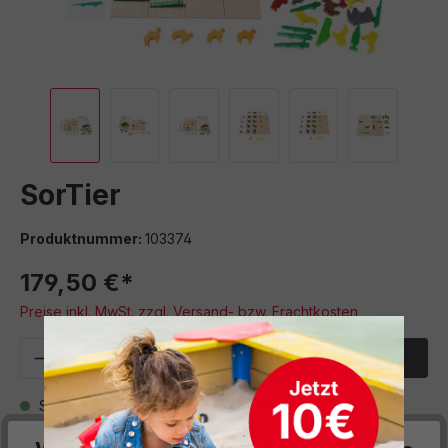
SorTier
Produktnummer:
103374
179,50 €*
Preise inkl. MwSt. zzgl. Versand- bzw. Frachtkosten
Produkt Anzahl: Gib den gewünschten We
In den Warenkorb
Sofort verfügbar, Lieferzeit: 5 Werktage