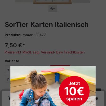
SorTier Karten italienisch
Produktnummer:
103477
7,50 €*
Preise inkl. MwSt. zzgl. Versand- bzw. Frachtkosten
auswählen
Variante
englisch
französisch
italienisch
japanisch
polnisch
russisch
spanisch
türkisch
Produkt Anzahl: Gib den gewünschten We
In den Warenkorb
Wir respektieren deine Privatsphäre
Sofort verfügbar, Lieferzeit: 5 Werktage