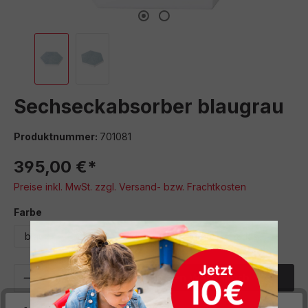
Sechseckabsorber blaugrau
Produktnummer:
701081
395,00 €*
Preise inkl. MwSt. zzgl. Versand- bzw. Frachtkosten
auswählen
Farbe
blau
blaugrau
grau
hellgrau
türkis
Produkt Anzahl: Gib den gewünschten We
In den Warenkorb