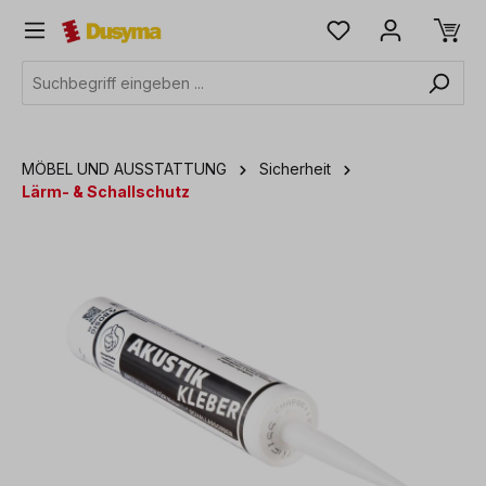
alt springen
MÖBEL UND AUSSTATTUNG
Sicherheit
Lärm- & Schallschutz
Bildergalerie überspringen