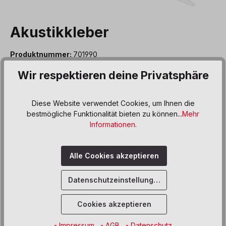
Akustikkleber
Produktnummer:
701990
Wir respektieren deine Privatsphäre
11,00 €*
Preise inkl. MwSt. zzgl. Versand- bzw. Frachtkosten
Diese Website verwendet Cookies, um Ihnen die
Produkt Anzahl: Gib den gewünschten We
bestmögliche Funktionalität bieten zu können...
Mehr
In den Warenkorb
Informationen
.
Sofort verfügbar, Lieferzeit: 5 Werktage
Alle Cookies akzeptieren
Zum Merkzettel hinzufügen
Datenschutzeinstellungen
Beschreibung
Cookies akzeptieren
Der Akustikkleber ist ein Spezialkleber für
Absorberelemente. Er ist lösungsmittelfrei und speziell für
- Impressum
- AGB
- Datenschutz