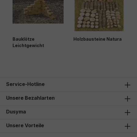
Bauklötze
Holzbausteine Natura
R
Leichtgewicht
K
179,00 €*
195,00 €*
1
Service-Hotline
Unsere Bezahlarten
Dusyma
Unsere Vorteile