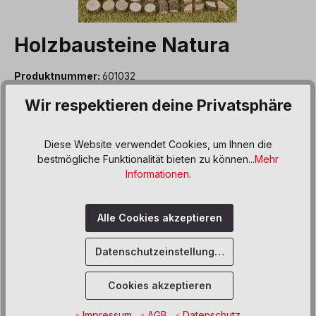
Holzbausteine Natura
Produktnummer:
601032
Wir respektieren deine Privatsphäre
195,00 €*
Preise inkl. MwSt. zzgl. Versand- bzw. Frachtkosten
Diese Website verwendet Cookies, um Ihnen die
Produkt Anzahl: Gib den gewünschten We
bestmögliche Funktionalität bieten zu können...
Mehr
In den Warenkorb
Informationen
.
Sofort verfügbar, Lieferzeit: 6 Wochen
Alle Cookies akzeptieren
Zum Merkzettel hinzufügen
Datenschutzeinstellungen
Beschreibung
Cookies akzeptieren
Dieses natürliche Bauklötzchen-Set besteht aus
verschiedenen Holzscheiben, Stäbchen, Scheiben mit und
- Impressum
- AGB
- Datenschutz