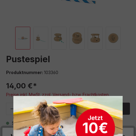
Pustespiel
Produktnummer:
103360
14,00 €*
Preise inkl. MwSt. zzgl. Versand- bzw. Frachtkosten
Produkt Anzahl: Gib den gewünschten We
In den Warenkorb
Sofort verfügbar, Lieferzeit: 5 Werktage