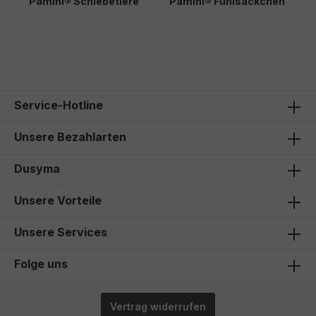
Pamini® Schiebetiere
Pamini® Fühlsäckchen
P
S
370,00 €*
283,00 €*
2
Service-Hotline
Unsere Bezahlarten
Dusyma
Unsere Vorteile
Unsere Services
Folge uns
Vertrag widerrufen