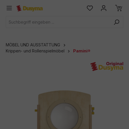
alt springen
MÖBEL UND AUSSTATTUNG
Krippen- und Rollenspielmöbel
Pamini®
Bildergalerie überspringen