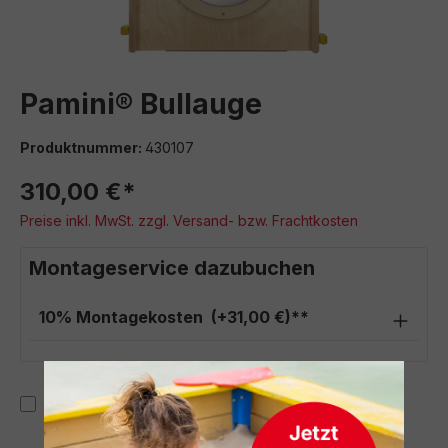
Pamini® Bullauge
Produktnummer:
430107
310,00 €*
Preise inkl. MwSt. zzgl. Versand- bzw. Frachtkosten
Montageservice dazubuchen
10% Montagekosten
(+31,00 €)**
Ich habe die Konfiguration überprüft und bestätige die
Richtigkeit meiner Angaben.