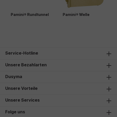
Pamini® Rundtunnel
Pamini® Welle
P
1.532,00 €*
156,00 €*
3
Service-Hotline
Unsere Bezahlarten
Dusyma
Unsere Vorteile
Unsere Services
Folge uns