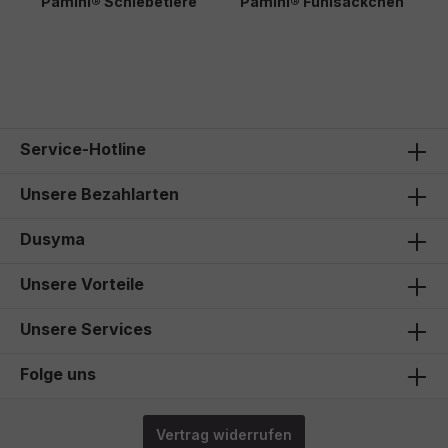
Pamini® Schiebetiere
Pamini® Fühlsäckchen
P
S
370,00 €*
283,00 €*
2
Service-Hotline
Unsere Bezahlarten
Dusyma
Unsere Vorteile
Unsere Services
Folge uns
Vertrag widerrufen